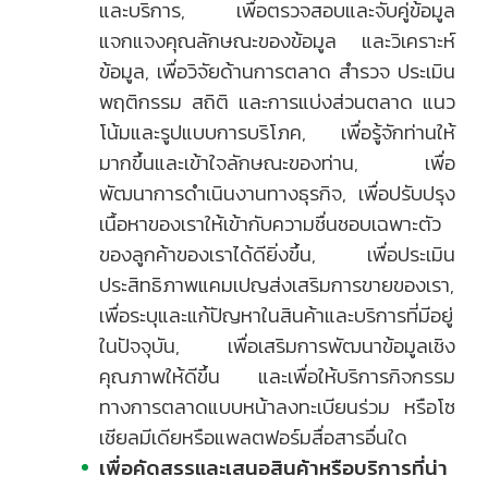
และบริการ, เพื่อตรวจสอบและจับคู่ข้อมูล
แจกแจงคุณลักษณะของข้อมูล และวิเคราะห์
ข้อมูล, เพื่อวิจัยด้านการตลาด สำรวจ ประเมิน
พฤติกรรม สถิติ และการแบ่งส่วนตลาด แนว
โน้มและรูปแบบการบริโภค, เพื่อรู้จักท่านให้
มากขึ้นและเข้าใจลักษณะของท่าน, เพื่อ
พัฒนาการดำเนินงานทางธุรกิจ, เพื่อปรับปรุง
เนื้อหาของเราให้เข้ากับความชื่นชอบเฉพาะตัว
ของลูกค้าของเราได้ดียิ่งขึ้น, เพื่อประเมิน
ประสิทธิภาพแคมเปญส่งเสริมการขายของเรา,
เพื่อระบุและแก้ปัญหาในสินค้าและบริการที่มีอยู่
ในปัจจุบัน, เพื่อเสริมการพัฒนาข้อมูลเชิง
คุณภาพให้ดีขึ้น และเพื่อให้บริการกิจกรรม
ทางการตลาดแบบหน้าลงทะเบียนร่วม หรือโซ
เชียลมีเดียหรือแพลตฟอร์มสื่อสารอื่นใด
เพื่อคัดสรรและเสนอสินค้าหรือบริการที่น่า