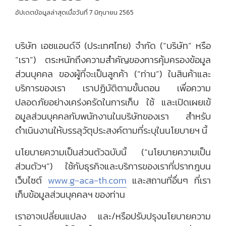
อัปเดตข้อมูลล่าสุดเมื่อวันที่ 7 มิถุนายน 2565
บริษัท เอชแอนด์จี (ประเทศไทย) จำกัด (“บริษัท” หรือ
“เรา”) ตระหนักถึงความสำคัญของการคุ้มครองข้อมูล
ส่วนบุคคล ของผู้ที่จะเป็นลูกค้า (“ท่าน”) ในสินค้าและ
บริการของเรา เราปฏิบัติตามขั้นตอน เพื่อความ
ปลอดภัยอย่างเคร่งครัดในการเก็บ ใช้ และเปิดเผยเข้
อมูลส่วนบุคคลกับพนักงานในบริษัทของเรา สำหรับ
ดำเนินงานให้บรรลุวัตุประสงค์ตามที่ระบุในนโยบายฯ นี้
นโยบายความเป็นส่วนตัวฉบับนี้ (“นโยบายความเป็น
ส่วนตัวฯ”) ใช้กับธุรกิจและบริการของเราที่ปรากฎบน
เว็บไซต์
www.g-aca-th.com
และสถานที่อื่นๆ ที่เรา
เก็บข้อมูลส่วนบุคคลฯ ของท่าน
เราอาจเปลี่ยนแปลง และ/หรือปรับปรุงนโยบายความ