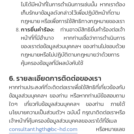
ไม่ได้มีหน้าที่ในการดำเนินการเช่นนั้น หากเราต้อง
เก็บรักษาข้อมูลดังกล่าวไว้เพื่อปฏิบัติหน้าที่ตาม
กฎหมาย หรือเพื่อการใช้สิทธิทางกฎหมายของเรา
การยื่นคำร้อง:
ท่านอาจมีสิทธิยื่นคำร้องต่อเจ้า
หน้าที่ที่มีอำนาจ หากท่านเชื่อว่าการดำเนินการ
ของเราต่อข้อมูลส่วนบุคคลฯ ของท่านไม่ชอบด้วย
กฎหมายหรือไม่ปฏิบัติตามกฎหมายว่าด้วยการ
คุ้มครองข้อมูลที่มีผลบังคับใช้
6. รายละเอียดการติดต่อของเรา
หากท่านประสงค์ที่จะติดต่อเราเพื่อใช้สิทธิที่เกี่ยวข้องกับ
ข้อมูลส่วนบุคคลฯ ของท่าน หรือหากท่านมีข้อสอบถาม
ใดๆ เกี่ยวกับข้อมูลส่วนบุคคลฯ ของท่าน ภายใต้
นโยบายความเป็นส่วนตัวฯ ฉบับนี้ กรุณาติดต่อเราหรือ
เจ้าหน้าที่คุ้มครองข้อมูลส่วนบุคคลของเราได้ที่อีเมล
consultant.hgth@bc-hd.com
หรือหมายเลข