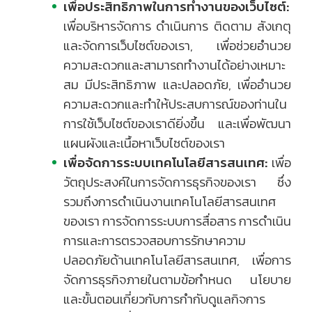
เพื่อประสิทธิภาพในการทำงานของเว็บไซต์:
เพื่อบริหารจัดการ ดำเนินการ ติดตาม สังเกตุ
และจัดการเว็บไซต์ของเรา, เพื่อช่วยอำนวย
ความสะดวกและสามารถทำงานได้อย่างเหมาะ
สม มีประสิทธิภาพ และปลอดภัย, เพื่ออำนวย
ความสะดวกและทำให้ประสบการณ์ของท่านใน
การใช้เว็บไซต์ของเราดียิ่งขึ้น และเพื่อพัฒนา
แผนผังและเนื้อหาเว็บไซต์ของเรา
เพื่อจัดการระบบเทคโนโลยีสารสนเทศ:
เพื่อ
วัตถุประสงค์ในการจัดการธุรกิจของเรา ซึ่ง
รวมถึงการดำเนินงานเทคโนโลยีสารสนเทศ
ของเรา การจัดการระบบการสื่อสาร การดำเนิน
การและการตรวจสอบการรักษาความ
ปลอดภัยด้านเทคโนโลยีสารสนเทศ, เพื่อการ
จัดการธุรกิจภายในตามข้อกำหนด นโยบาย
และขั้นตอนเกี่ยวกับการกำกับดูแลกิจการ