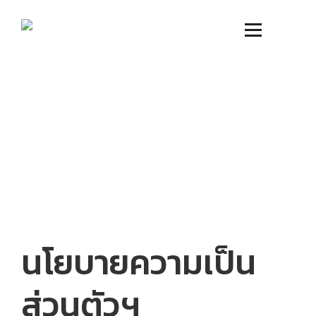
นโยบายความเป็น
ส่วนตัวฯ