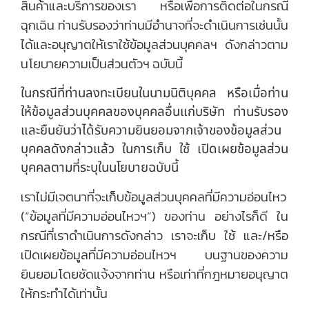
สินค้าและบริการของเรา หรือเพื่อการติดต่อในกรณี
ฉุกเฉิน ท่านรับรองว่าท่านมีอำนาจที่จะดำเนินการเช่นนั้น
ได้และอนุญาตให้เราใช้ข้อมูลส่วนบุคคลฯ ดังกล่าวตาม
นโยบายความเป็นส่วนตัวฯ ฉบับนี้
ในกรณีที่ท่านลงทะเบียนในนามนิติบุคคล หรือเมื่อท่าน
ให้ข้อมูลส่วนบุคคลของบุคคลอื่นแก่บริษัท ท่านรับรอง
และยืนยันว่าได้รับความยินยอมจากเจ้าของข้อมูลส่วน
บุคคลดังกล่าวแล้ว ในการเก็บ ใช้ เปิดเผยข้อมูลส่วน
บุคคลตามที่ระบุในนโยบายฉบับนี้
เราไม่มีเจตนาที่จะเก็บข้อมูลส่วนบุคคลที่มีความอ่อนไหว
(“ข้อมูลที่มีความอ่อนไหวฯ”) ของท่าน อย่างไรก็ดี ใน
กรณีที่เราดำเนินการดังกล่าว เราจะเก็บ ใช้ และ/หรือ
เปิดเผยข้อมูลที่มีความอ่อนไหวฯ บนฐานของความ
ยินยอมโดยชัดแจ้งจากท่าน หรือเท่าที่กฎหมายอนุญาต
ให้กระทำได้เท่านั้น