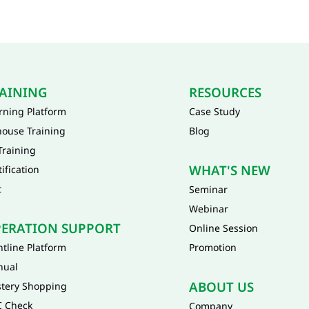
AINING
RESOURCES
rning Platform
Case Study
house Training
Blog
Training
WHAT'S NEW
tification
t
Seminar
Webinar
ERATION SUPPORT
Online Session
ntline Platform
Promotion
nual
ABOUT US
tery Shopping
 Check
Company