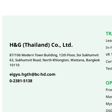
TR
Lea
H&G (Thailand) Co., Ltd.
In-
VR 
87/106 Modern Town Building, 12th Floor, Soi Sukhumvit
63, Sukhumvit Road, North Khlongton, Wattana, Bangkok
Cer
10110
Tes
eigyo.hgth@bc-hd.com
0-2381-5138
OP
Fro
Ma
Mys
QSC