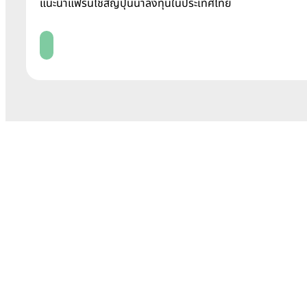
แนะนำแฟรนไชส์ญี่ปุ่นน่าลงทุนในประเทศไทย
ad More