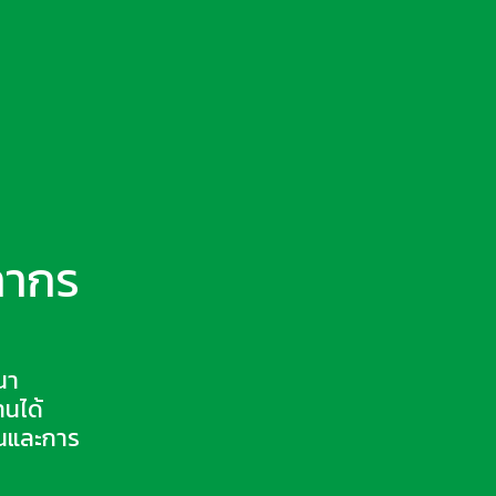
ลากร
นา
านได้
ยนและการ