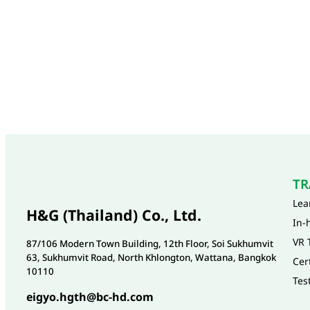
TR
Lea
H&G (Thailand) Co., Ltd.
In-
VR 
87/106 Modern Town Building, 12th Floor, Soi Sukhumvit
63, Sukhumvit Road, North Khlongton, Wattana, Bangkok
Cer
10110
Tes
eigyo.hgth@bc-hd.com