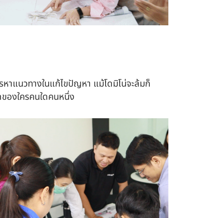
ารหาแนวทางในแก้ไขปัญหา แม้โดมิโน่จะล้มก็
าดของใครคนใดคนหนึ่ง