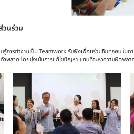
ส่วนร่วม
รียนรู้การทำงานเป็น Teamwork รับฟังเพื่อนร่วมทีมทุกคน ในก
หาคนทำพลาด โดยมุ่งเน้นการแก้ไขปัญหา แทนที่จะหาความผิดพล